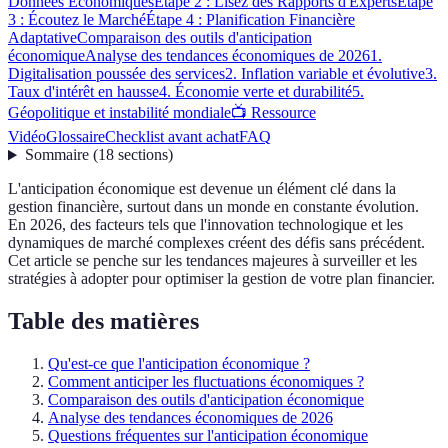
Données Économiques
Étape 2 : Lisez des Rapports d'Experts
Étape
3 : Écoutez le Marché
Étape 4 : Planification Financière
Adaptative
Comparaison des outils d'anticipation
économique
Analyse des tendances économiques de 2026
1.
Digitalisation poussée des services
2. Inflation variable et évolutive
3.
Taux d'intérêt en hausse
4. Économie verte et durabilité
5.
Géopolitique et instabilité mondiale
📺 Ressource
Vidéo
Glossaire
Checklist avant achat
FAQ
Sommaire
(
18
sections
)
L'anticipation économique est devenue un élément clé dans la
gestion financière, surtout dans un monde en constante évolution.
En 2026, des facteurs tels que l'innovation technologique et les
dynamiques de marché complexes créent des défis sans précédent.
Cet article se penche sur les tendances majeures à surveiller et les
stratégies à adopter pour optimiser la gestion de votre plan financier.
Table des matières
Qu'est-ce que l'anticipation économique ?
Comment anticiper les fluctuations économiques ?
Comparaison des outils d'anticipation économique
Analyse des tendances économiques de 2026
Questions fréquentes sur l'anticipation économique