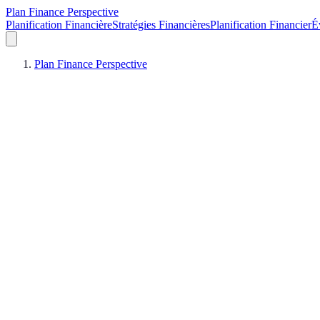
Plan Finance Perspective
Planification Financière
Stratégies Financières
Planification Financier
É
Plan Finance Perspective