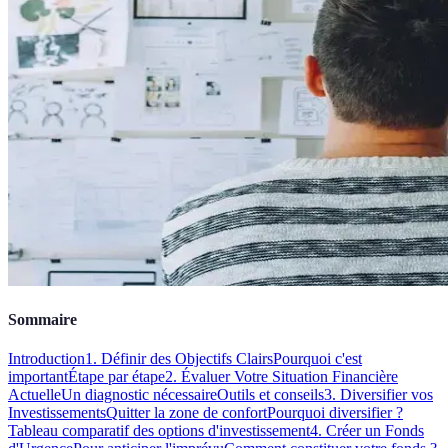
Sommaire
Introduction
1. Définir des Objectifs Clairs
Pourquoi c'est
important
Étape par étape
2. Évaluer Votre Situation Financière
Actuelle
Un diagnostic nécessaire
Outils et conseils
3. Diversifier vos
Investissements
Quitter la zone de confort
Pourquoi diversifier ?
Tableau comparatif des options d'investissement
4. Créer un Fonds