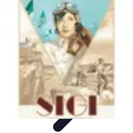
Plan Finance Perspective
Planification Financière
Stratégies Financières
Planification
Financier
Évaluation et Ajustement
Évaluation et Ajustement du Plan
Plan Finance Perspective