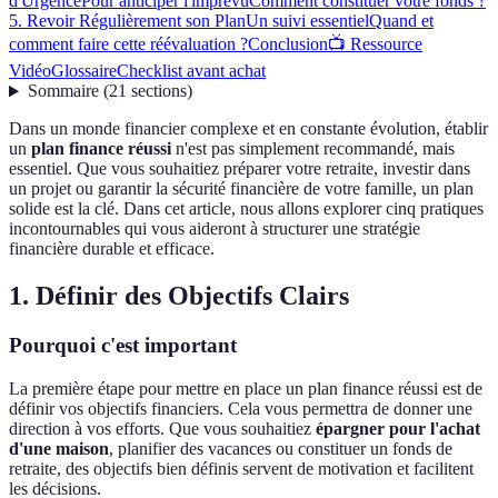
d'Urgence
Pour anticiper l'imprévu
Comment constituer votre fonds ?
5. Revoir Régulièrement son Plan
Un suivi essentiel
Quand et
comment faire cette réévaluation ?
Conclusion
📺 Ressource
Vidéo
Glossaire
Checklist avant achat
Sommaire
(
21
sections
)
Dans un monde financier complexe et en constante évolution, établir
un
plan finance réussi
n'est pas simplement recommandé, mais
essentiel. Que vous souhaitiez préparer votre retraite, investir dans
un projet ou garantir la sécurité financière de votre famille, un plan
solide est la clé. Dans cet article, nous allons explorer cinq pratiques
incontournables qui vous aideront à structurer une stratégie
financière durable et efficace.
1. Définir des Objectifs Clairs
Pourquoi c'est important
La première étape pour mettre en place un plan finance réussi est de
définir vos objectifs financiers. Cela vous permettra de donner une
direction à vos efforts. Que vous souhaitiez
épargner pour l'achat
d'une maison
, planifier des vacances ou constituer un fonds de
retraite, des objectifs bien définis servent de motivation et facilitent
les décisions.