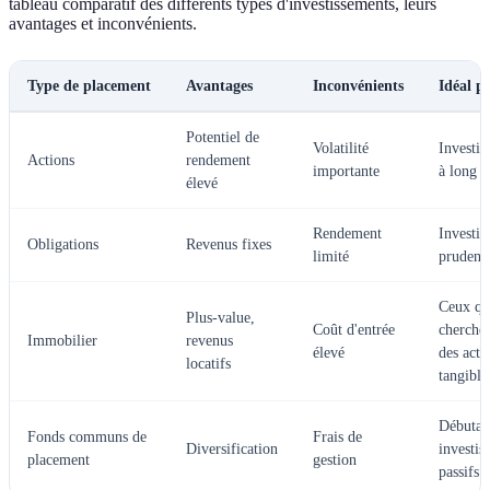
tableau comparatif des différents types d'investissements, leurs
avantages et inconvénients.
Type de placement
Avantages
Inconvénients
Idéal p
Potentiel de
Volatilité
Investis
Actions
rendement
importante
à long 
élevé
Rendement
Investis
Obligations
Revenus fixes
limité
prudent
Ceux qu
Plus-value,
Coût d'entrée
cherche
Immobilier
revenus
élevé
des actif
locatifs
tangible
Débutan
Fonds communs de
Frais de
Diversification
investis
placement
gestion
passifs