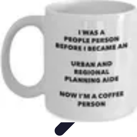
Plan Finance Perspective
Planification Financière
Stratégies Financières
Planification
Financier
Évaluation et Ajustement
Évaluation et Ajustement du Plan
Plan Finance Perspective