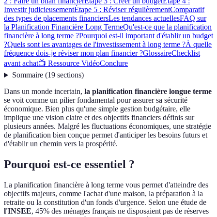
2 : Faire un bilan financier
Étape 3 : Créer un budget
Étape 4 :
Investir judicieusement
Étape 5 : Réviser régulièrement
Comparatif
des types de placements financiers
Les tendances actuelles
FAQ sur
la Planification Financière Long Terme
Qu'est-ce que la planification
financière à long terme ?
Pourquoi est-il important d'établir un budget
?
Quels sont les avantages de l'investissement à long terme ?
À quelle
fréquence dois-je réviser mon plan financier ?
Glossaire
Checklist
avant achat
📺 Ressource Vidéo
Conclure
Sommaire
(
19
sections
)
Dans un monde incertain,
la planification financière longue terme
se voit comme un pilier fondamental pour assurer sa sécurité
économique. Bien plus qu'une simple gestion budgétaire, elle
implique une vision claire et des objectifs financiers définis sur
plusieurs années. Malgré les fluctuations économiques, une stratégie
de planification bien conçue permet d'anticiper les besoins futurs et
d'établir un chemin vers la prospérité.
Pourquoi est-ce essentiel ?
La planification financière à long terme vous permet d'atteindre des
objectifs majeurs, comme l'achat d'une maison, la préparation à la
retraite ou la constitution d'un fonds d'urgence. Selon une étude de
l'INSEE
, 45% des ménages français ne disposaient pas de réserves