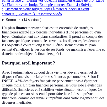
éviter :
Étape 2 : Définir vos objectifs financiers
Astuce de pro :
Étape
3 : Élaborer votre budget
Exemple concret :
Étape 4 : Suivi et
ajustement de votre budget
Pièges à éviter :
Checklist avant
achat
FAQ
Glossaire
📺 Ressource Vidéo
Sommaire
(
14
sections
)
Un
plan finance personnalisé
est un ensemble de stratégies
financières adapté aux besoins individuels d'une personne ou d'un
foyer. Contrairement aux plans standardisés, il prend en compte des
facteurs spécifiques comme les revenus, les dépenses, les dettes et
les objectifs à court et long terme. L'établissement d'un tel plan
permet d'améliorer la gestion de ses fonds, de maximiser l'épargne et
d'atteindre des objectifs financiers précis.
Pourquoi est-il important ?
Avec l'augmentation du coût de la vie, il est devenu essentiel de
disposer d'une vision claire de ses finances personnelles. Selon l'
INSEE
, 45% des foyers français ne parviennent pas à épargner
chaque mois. Un plan financier personnalisé vous aide à éviter des
difficultés financières et à stabiliser votre situation économique. Ce
type de plan est aussi essentiel pour faire face à des imprévus
financiers, comme des travaux imprévus dans votre logement ou des
dépenses médicales.