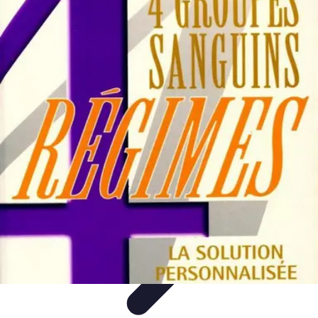
Plan Finance Perspective
Planification Financière
Stratégies Financières
Planification
Financier
Évaluation et Ajustement
Évaluation et Ajustement du Plan
Plan Finance Perspective