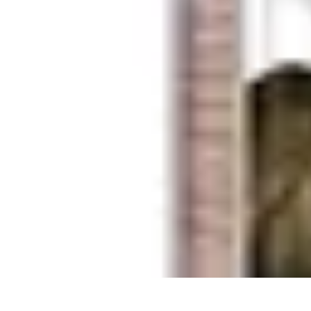
Plan Finance Perspective
Planification Financière
Stratégies Financières
Planification Financier
É
Plan Finance Perspective