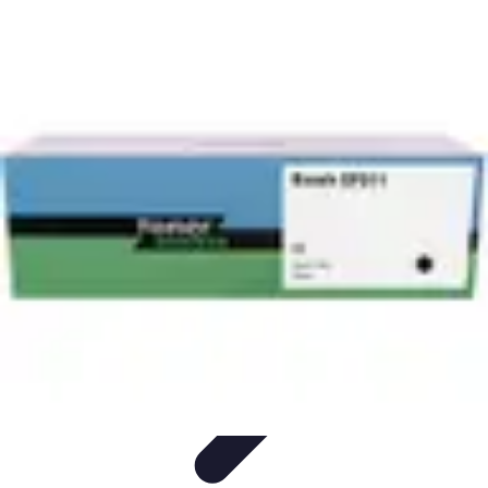
Plan Finance Perspective
Planification Financière
Stratégies Financières
Planification
Financier
Évaluation et Ajustement
Évaluation et Ajustement du Plan
Plan Finance Perspective