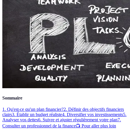
Sommaire
1. Qu'est-ce qu'un plan financier?
2. Définir des objectifs financiers
clairs
3. Établir un budget réaliste
4. Diversifier vos investissements
5.
Analyser vos dettes
6. Suivre et ajuster régulièrement votre plan
7.
Consulter un professionnel de la finance
📺 Pour aller plus loin