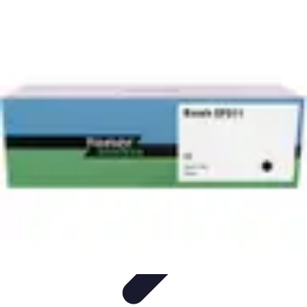
Plan Finance Perspective
Planification Financière
Stratégies Financières
Planification
Financier
Évaluation et Ajustement
Évaluation et Ajustement du Plan
Plan Finance Perspective