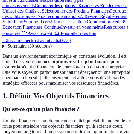
Investir Judicieusement
Les différents types
d'investissements
Comparer les options : Risques vs Rendements
6.
Utiliser des Outils et Sélectionner des Produits Financiers
Pourquoi
des outils adaptés?
Nos recommandations
7. Réviser Régulièrement
Votre Plan
Pourquoi la révision est essentielle
Comment procéder
8.
Éducation Financière Continue
Investir en vous-même
Ressources à
considérer
💡 Avis d'expert :
📺 Pour aller plus loin
:
Glossaire
Checklist avant achat
FAQ
Sommaire
(
30
sections
)
Dans un environnement économique en constante évolution, il est
crucial de savoir comment
optimiser votre plan finance
pour
assurer la sécurité financière de votre foyer ou de votre entreprise.
Que vous soyez un particulier souhaitant épargner ou une entreprise
cherchant à investir judicieusement, cet article vous dévoilera des
stratégies efficaces pour maximiser vos ressources financières.
1. Définir Vos Objectifs Financiers
Qu'est-ce qu'un plan financier?
Un plan financier est un document essentiel qui établit une feuille de
route pour atteindre vos objectifs financiers, qu'ils soient à court,
moyen ou long terme. Il nécessite une réflexion approfondie sur vos