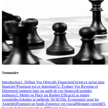
Sommaire
Introduction
1. Définir Vos Objectifs Financiers
Qu'est-ce qu'un plan
financier?
Pourquoi est-ce important?
2. Évaluer Vos Revenus et
Dépenses
Comment faire un audit de vos finances
Exemples
pratiques
3. Mettre en Place un Budget Efficace
Les étapes
essentielles
Adoptez la méthode 50/30/20
4. Économiser pour les
Aspérités
Pourquoi un fonds d'urgence est crucial
Montant conseillé
5.