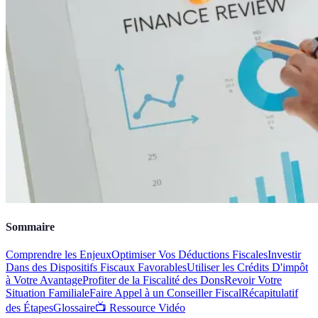
Sommaire
Comprendre les Enjeux
Optimiser Vos Déductions Fiscales
Investir
Dans des Dispositifs Fiscaux Favorables
Utiliser les Crédits D'impôt
à Votre Avantage
Profiter de la Fiscalité des Dons
Revoir Votre
Situation Familiale
Faire Appel à un Conseiller Fiscal
Récapitulatif
des Étapes
Glossaire
📺 Ressource Vidéo