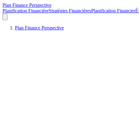
Plan Finance Perspective
Planification Financière
Stratégies Financières
Planification Financier
É
Plan Finance Perspective