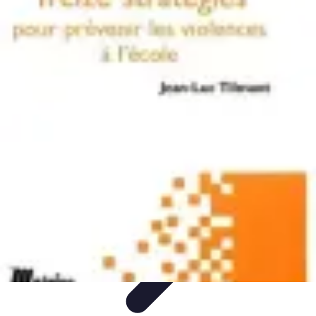
Plan Finance Perspective
Planification Financière
Stratégies Financières
Planification
Financier
Évaluation et Ajustement
Évaluation et Ajustement du Plan
Plan Finance Perspective