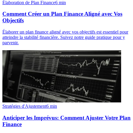
Élaboration de Plan Finance
6
min
Comment Créer un Plan Finance Aligné avec Vos
Objectifs
Élaborer un plan finance aligné avec vos objectifs est essentiel pour
atteindre la stabilité financière. Suivez notre guide pratique pour y
parvenir.
Stratégies d'Ajustement
6
min
Anticiper les Imprévus: Comment Ajuster Votre Plan
Finance