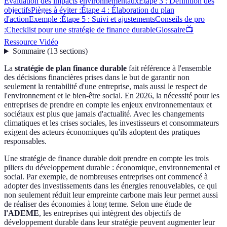
Évaluation des impacts environnementaux
Étape 3 : Définition des
objectifs
Pièges à éviter :
Étape 4 : Élaboration du plan
d'action
Exemple :
Étape 5 : Suivi et ajustements
Conseils de pro
:
Checklist pour une stratégie de finance durable
Glossaire
📺
Ressource Vidéo
Sommaire
(
13
sections
)
La
stratégie de plan finance durable
fait référence à l'ensemble
des décisions financières prises dans le but de garantir non
seulement la rentabilité d'une entreprise, mais aussi le respect de
l'environnement et le bien-être social. En 2026, la nécessité pour les
entreprises de prendre en compte les enjeux environnementaux et
sociétaux est plus que jamais d'actualité. Avec les changements
climatiques et les crises sociales, les investisseurs et consommateurs
exigent des acteurs économiques qu'ils adoptent des pratiques
responsables.
Une stratégie de finance durable doit prendre en compte les trois
piliers du développement durable : économique, environnemental et
social. Par exemple, de nombreuses entreprises ont commencé à
adopter des investissements dans les énergies renouvelables, ce qui
non seulement réduit leur empreinte carbone mais leur permet aussi
de réaliser des économies à long terme. Selon une étude de
l'ADEME
, les entreprises qui intègrent des objectifs de
développement durable dans leur stratégie peuvent augmenter leur