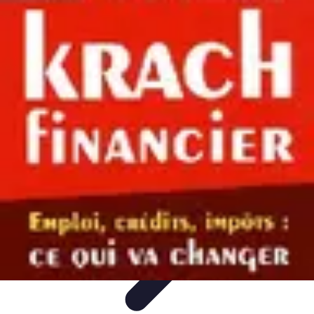
Plan Finance Perspective
Planification Financière
Stratégies Financières
Planification
Financier
Évaluation et Ajustement
Évaluation et Ajustement du Plan
Plan Finance Perspective