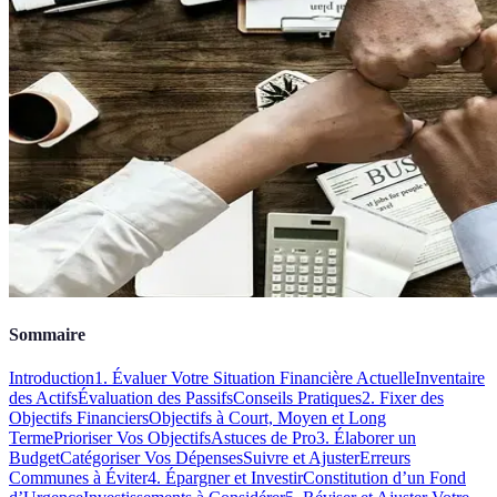
Sommaire
Introduction
1. Évaluer Votre Situation Financière Actuelle
Inventaire
des Actifs
Évaluation des Passifs
Conseils Pratiques
2. Fixer des
Objectifs Financiers
Objectifs à Court, Moyen et Long
Terme
Prioriser Vos Objectifs
Astuces de Pro
3. Élaborer un
Budget
Catégoriser Vos Dépenses
Suivre et Ajuster
Erreurs
Communes à Éviter
4. Épargner et Investir
Constitution d’un Fond