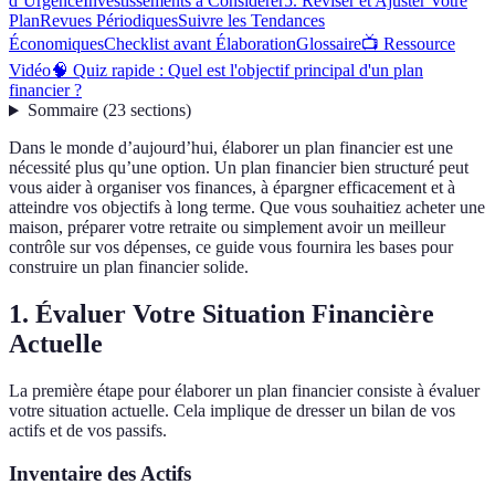
d’Urgence
Investissements à Considérer
5. Réviser et Ajuster Votre
Plan
Revues Périodiques
Suivre les Tendances
Économiques
Checklist avant Élaboration
Glossaire
📺 Ressource
Vidéo
🧠 Quiz rapide : Quel est l'objectif principal d'un plan
financier ?
Sommaire
(
23
sections
)
Dans le monde d’aujourd’hui, élaborer un plan financier est une
nécessité plus qu’une option. Un plan financier bien structuré peut
vous aider à organiser vos finances, à épargner efficacement et à
atteindre vos objectifs à long terme. Que vous souhaitiez acheter une
maison, préparer votre retraite ou simplement avoir un meilleur
contrôle sur vos dépenses, ce guide vous fournira les bases pour
construire un plan financier solide.
1. Évaluer Votre Situation Financière
Actuelle
La première étape pour élaborer un plan financier consiste à évaluer
votre situation actuelle. Cela implique de dresser un bilan de vos
actifs et de vos passifs.
Inventaire des Actifs