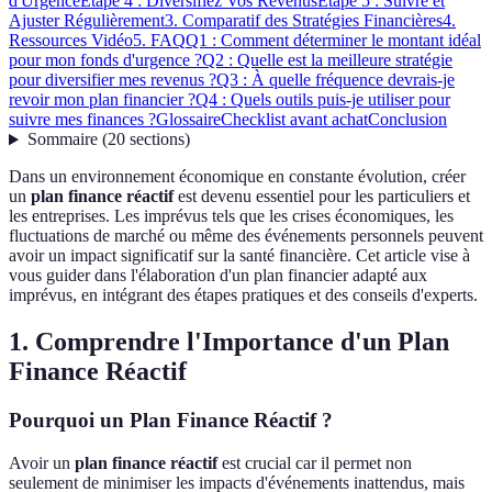
d'Urgence
Étape 4 : Diversifiez Vos Revenus
Étape 5 : Suivre et
Ajuster Régulièrement
3. Comparatif des Stratégies Financières
4.
Ressources Vidéo
5. FAQ
Q1 : Comment déterminer le montant idéal
pour mon fonds d'urgence ?
Q2 : Quelle est la meilleure stratégie
pour diversifier mes revenus ?
Q3 : À quelle fréquence devrais-je
revoir mon plan financier ?
Q4 : Quels outils puis-je utiliser pour
suivre mes finances ?
Glossaire
Checklist avant achat
Conclusion
Sommaire
(
20
sections
)
Dans un environnement économique en constante évolution, créer
un
plan finance réactif
est devenu essentiel pour les particuliers et
les entreprises. Les imprévus tels que les crises économiques, les
fluctuations de marché ou même des événements personnels peuvent
avoir un impact significatif sur la santé financière. Cet article vise à
vous guider dans l'élaboration d'un plan financier adapté aux
imprévus, en intégrant des étapes pratiques et des conseils d'experts.
1. Comprendre l'Importance d'un Plan
Finance Réactif
Pourquoi un Plan Finance Réactif ?
Avoir un
plan finance réactif
est crucial car il permet non
seulement de minimiser les impacts d'événements inattendus, mais