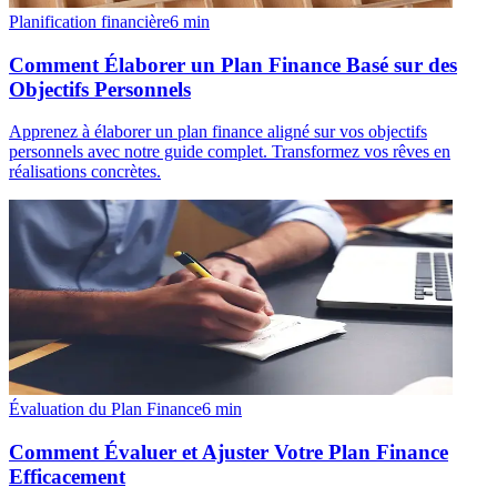
Planification financière
6
min
Comment Élaborer un Plan Finance Basé sur des
Objectifs Personnels
Apprenez à élaborer un plan finance aligné sur vos objectifs
personnels avec notre guide complet. Transformez vos rêves en
réalisations concrètes.
Évaluation du Plan Finance
6
min
Comment Évaluer et Ajuster Votre Plan Finance
Efficacement