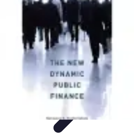
Plan Finance Perspective
Planification Financière
Stratégies Financières
Planification
Financier
Évaluation et Ajustement
Évaluation et Ajustement du Plan
Plan Finance Perspective