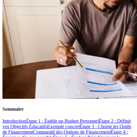
Sommaire
Introduction
Étape 1 : Établir un Budget Personnel
Étape 2 : Définir
vos Objectifs Éducatifs
Exemple concret
Étape 3 : Choisir les Outils
de Financement
Comparatif des Options de Financement
Étape 4 :