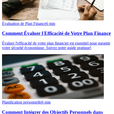
Évaluation de Plan Finance
6
min
Comment Évaluer l'Efficacité de Votre Plan Finance
Évaluer l'efficacité de votre plan financier est essentiel pour garantir
votre sécurité économique. Suivez notre guide pratique!
Planification personnelle
6
min
Comment Intégrer des Objectifs Personnels dans