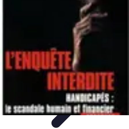
Plan Finance Perspective
Planification Financière
Stratégies Financières
Planification
Financier
Évaluation et Ajustement
Évaluation et Ajustement du Plan
Plan Finance Perspective