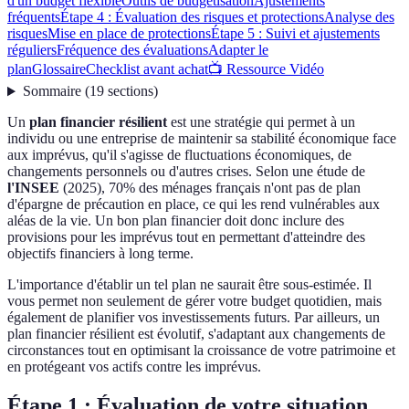
d'un budget flexible
Outils de budgétisation
Ajustements
fréquents
Étape 4 : Évaluation des risques et protections
Analyse des
risques
Mise en place de protections
Étape 5 : Suivi et ajustements
réguliers
Fréquence des évaluations
Adapter le
plan
Glossaire
Checklist avant achat
📺 Ressource Vidéo
Sommaire
(
19
sections
)
Un
plan financier résilient
est une stratégie qui permet à un
individu ou une entreprise de maintenir sa stabilité économique face
aux imprévus, qu'il s'agisse de fluctuations économiques, de
changements personnels ou d'autres crises. Selon une étude de
l'INSEE
(2025), 70% des ménages français n'ont pas de plan
d'épargne de précaution en place, ce qui les rend vulnérables aux
aléas de la vie. Un bon plan financier doit donc inclure des
provisions pour les imprévus tout en permettant d'atteindre des
objectifs financiers à long terme.
L'importance d'établir un tel plan ne saurait être sous-estimée. Il
vous permet non seulement de gérer votre budget quotidien, mais
également de planifier vos investissements futurs. Par ailleurs, un
plan financier résilient est évolutif, s'adaptant aux changements de
circonstances tout en optimisant la croissance de votre patrimoine et
en protégeant vos actifs contre les imprévus.
Étape 1 : Évaluation de votre situation