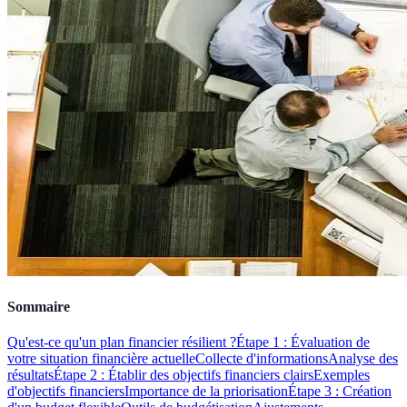
Sommaire
Qu'est-ce qu'un plan financier résilient ?
Étape 1 : Évaluation de
votre situation financière actuelle
Collecte d'informations
Analyse des
résultats
Étape 2 : Établir des objectifs financiers clairs
Exemples
d'objectifs financiers
Importance de la priorisation
Étape 3 : Création