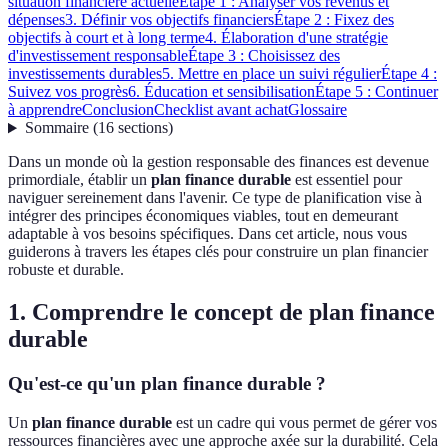
situation financière actuelle
Étape 1 : Analyser vos revenus et
dépenses
3. Définir vos objectifs financiers
Étape 2 : Fixez des
objectifs à court et à long terme
4. Élaboration d'une stratégie
d'investissement responsable
Étape 3 : Choisissez des
investissements durables
5. Mettre en place un suivi régulier
Étape 4 :
Suivez vos progrès
6. Éducation et sensibilisation
Étape 5 : Continuer
à apprendre
Conclusion
Checklist avant achat
Glossaire
Sommaire
(
16
sections
)
Dans un monde où la gestion responsable des finances est devenue
primordiale, établir un
plan finance durable
est essentiel pour
naviguer sereinement dans l'avenir. Ce type de planification vise à
intégrer des principes économiques viables, tout en demeurant
adaptable à vos besoins spécifiques. Dans cet article, nous vous
guiderons à travers les étapes clés pour construire un plan financier
robuste et durable.
1. Comprendre le concept de plan finance
durable
Qu'est-ce qu'un plan finance durable ?
Un
plan finance durable
est un cadre qui vous permet de gérer vos
ressources financières avec une approche axée sur la durabilité. Cela