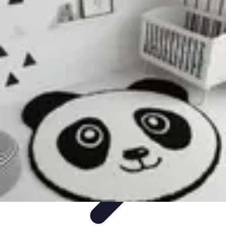
Plan Finance Perspective
Planification Financière
Stratégies Financières
Planification
Financier
Évaluation et Ajustement
Évaluation et Ajustement du Plan
Plan Finance Perspective