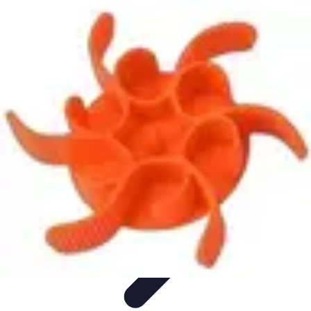
Plan Finance Perspective
Planification Financière
Stratégies Financières
Planification
Financier
Évaluation et Ajustement
Évaluation et Ajustement du Plan
Plan Finance Perspective