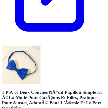
1 PiÃ¨ce Deux Couches NÅ“ud Papillon Simple Et
Ã€ La Mode Pour GarÃ§ons Et Filles, Pratique
Pour Ajuster, AdaptÃ© Pour L'Ã©cole Et Le Port