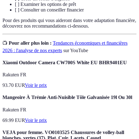
[ ] Examiner les options de prêt
[ ] Consulter un conseiller financier
Pour des produits qui vous aideront dans votre adaptation financière,
découvrez nos recommandations ci-dessous.
📺
Pour aller plus loin :
Tendances économiques et financières
2026 : l'analyse de nos experts
sur YouTube
Xiaomi Outdoor Camera CW700S White EU BHR9401EU
Rakuten FR
93.70
EUR
Voir le prix
Mangeoire À Trémie Anti-Nuisible Tôle Galvanisée 19l Ou 30l
Rakuten FR
69.99
EUR
Voir le prix
VEJA pour femme. VO0103525 Chaussures de volley-ball
blanches, vertes (37), Plat, Cuir, Lacets, Casuel