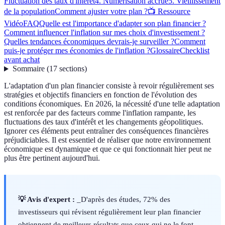
Fluctuation des taux d'intérêt
4. Numérisation accrue
5. Vieillissement
de la population
Comment ajuster votre plan ?
📺 Ressource
Vidéo
FAQ
Quelle est l'importance d'adapter son plan financier ?
Comment influencer l'inflation sur mes choix d'investissement ?
Quelles tendances économiques devrais-je surveiller ?
Comment
puis-je protéger mes économies de l'inflation ?
Glossaire
Checklist
avant achat
Sommaire
(
17
sections
)
L'adaptation d'un plan financier consiste à revoir régulièrement ses
stratégies et objectifs financiers en fonction de l'évolution des
conditions économiques. En 2026, la nécessité d'une telle adaptation
est renforcée par des facteurs comme l'inflation rampante, les
fluctuations des taux d'intérêt et les changements géopolitiques.
Ignorer ces éléments peut entraîner des conséquences financières
préjudiciables. Il est essentiel de réaliser que notre environnement
économique est dynamique et que ce qui fonctionnait hier peut ne
plus être pertinent aujourd'hui.
💡 Avis d'expert :
_D'après des études, 72% des
investisseurs qui révisent régulièrement leur plan financier
obtiennent de meilleurs résultats que ceux qui ne le font