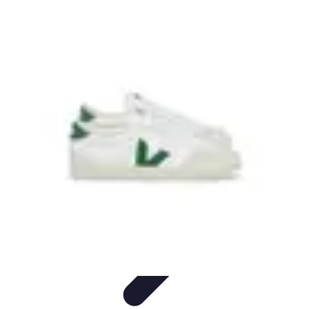
Plan Finance Perspective
Planification Financière
Stratégies Financières
Planification
Financier
Évaluation et Ajustement
Évaluation et Ajustement du Plan
Plan Finance Perspective